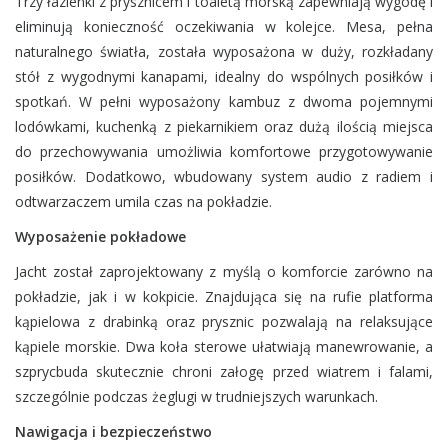
Trzy łazienki z prysznicem i toaletą morską zapewniają wygodę i
eliminują konieczność oczekiwania w kolejce. Mesa, pełna
naturalnego światła, została wyposażona w duży, rozkładany
stół z wygodnymi kanapami, idealny do wspólnych posiłków i
spotkań. W pełni wyposażony kambuz z dwoma pojemnymi
lodówkami, kuchenką z piekarnikiem oraz dużą ilością miejsca
do przechowywania umożliwia komfortowe przygotowywanie
posiłków. Dodatkowo, wbudowany system audio z radiem i
odtwarzaczem umila czas na pokładzie.
Wyposażenie pokładowe
Jacht został zaprojektowany z myślą o komforcie zarówno na
pokładzie, jak i w kokpicie. Znajdująca się na rufie platforma
kąpielowa z drabinką oraz prysznic pozwalają na relaksujące
kąpiele morskie. Dwa koła sterowe ułatwiają manewrowanie, a
szprycbuda skutecznie chroni załogę przed wiatrem i falami,
szczególnie podczas żeglugi w trudniejszych warunkach.
Nawigacja i bezpieczeństwo