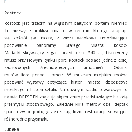
Rostock
Rostock jest trzecim największym bałtyckim portem Niemiec.
To niezwykle urokliwe miasto w centrum którego znajduje
się kościół św. Piotra, z wieżą widokową umożliwiającą
podziwianie panoramy Starego Miasta; kościół
Mariacki skrywający zegar sprzed blisko 540 lat, historyczny
ratusz przy Nowym Rynku i port. Rostock posiada jedne z lepiej
zachowanych średniowiecznych umocnień. Odcinki
murów liczą ponad kilometr. W muzeum miejskim można
podziwiać wystawy dotyczące historii miasta, dziedzictwa
morskiego i historii sztuki. Na dawnym statku towarowym o
nazwie DRESDEN znajduje się muzeum przedstawiające historię
przemysłu stoczniowego. Zaledwie kilka metrów dzieli deptak
spacerowy od portu, gdzie czekają liczne restauracje serwujące
różnorodne przysmaki.
Lubeka