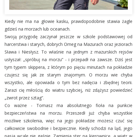
Kiedy nie ma na głowie kasku, prawdopodobnie stawia żagle
gdzieś na morzach lub oceanach.
Swoją przygodę zaczynał jeszcze w szkole podstawowej od
harcerstwa i starych, dobrych Omeg na Mazurach oraz jeziorach
Sława i Niesłysz. To właśnie na jednym z mazurskich rejsów
usłyszał: „spróbuj na morzu” - i przepadł na zawsze. Dziś jest
tym typem skippera, z którym po pięciu minutach na pokładzie
czujesz się jak ze starym znajomym. O morzu wie chyba
wszystko, ale opowiada o tym bez nadęcia i zbędnej teorii.
Zarazi cię miłością do wiatru szybciej, niż zdążysz powiedzieć
„zwrot przez sztag”.
Co ważne - Tomasz ma absolutnego fioła na punkcie
bezpieczeństwa na morzu. Przeszedł już chyba wszystkie
możliwe szkolenia, więc na jego pokładzie możesz czuć się
całkowicie swobodnie i bezpiecznie. Kiedy schodzi na ląd, jego
pasja wcale nie gaśnie. Zamienia ster na kierownicę, a wiatr w