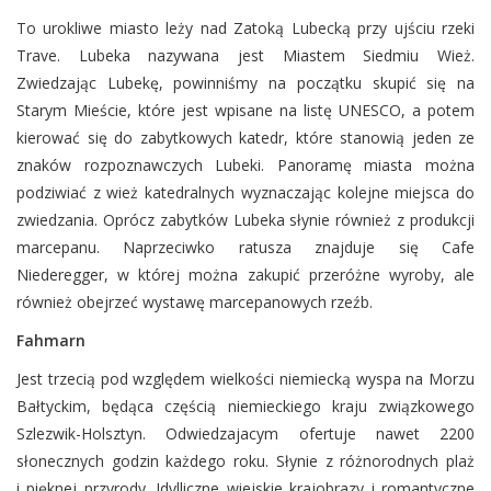
To urokliwe miasto leży nad Zatoką Lubecką przy ujściu rzeki
Trave. Lubeka nazywana jest Miastem Siedmiu Wież.
Zwiedzając Lubekę, powinniśmy na początku skupić się na
Starym Mieście, które jest wpisane na listę UNESCO, a potem
kierować się do zabytkowych katedr, które stanowią jeden ze
znaków rozpoznawczych Lubeki. Panoramę miasta można
podziwiać z wież katedralnych wyznaczając kolejne miejsca do
zwiedzania. Oprócz zabytków Lubeka słynie również z produkcji
marcepanu. Naprzeciwko ratusza znajduje się Cafe
Niederegger, w której można zakupić przeróżne wyroby, ale
również obejrzeć wystawę marcepanowych rzeźb.
Fahmarn
Jest trzecią pod względem wielkości niemiecką wyspa na Morzu
Bałtyckim, będąca częścią niemieckiego kraju związkowego
Szlezwik-Holsztyn. Odwiedzajacym ofertuje nawet 2200
słonecznych godzin każdego roku. Słynie z różnorodnych plaż
i pięknej przyrody. Idylliczne wiejskie krajobrazy i romantyczne