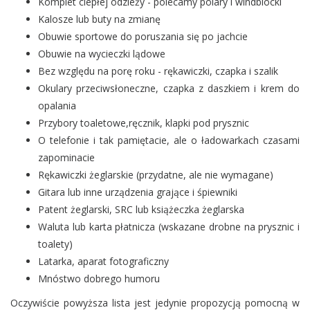
Komplet ciepłej odzieży - polecamy polary i windblocki
Kalosze lub buty na zmianę
Obuwie sportowe do poruszania się po jachcie
Obuwie na wycieczki lądowe
Bez względu na porę roku - rękawiczki, czapka i szalik
Okulary przeciwsłoneczne, czapka z daszkiem i krem do
opalania
Przybory toaletowe,ręcznik, klapki pod prysznic
O telefonie i tak pamiętacie, ale o ładowarkach czasami
zapominacie
Rękawiczki żeglarskie (przydatne, ale nie wymagane)
Gitara lub inne urządzenia grające i śpiewniki
Patent żeglarski, SRC lub książeczka żeglarska
Waluta lub karta płatnicza (wskazane drobne na prysznic i
toalety)
Latarka, aparat fotograficzny
Mnóstwo dobrego humoru
Oczywiście powyższa lista jest jedynie propozycją pomocną w