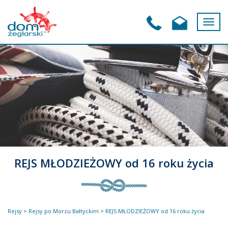
Toggl
navig
+48
biuro@mila.szcze
91 30
70
500
REJS MŁODZIEŻOWY od 16 roku życia
Rejsy
>
Rejsy po Morzu Bałtyckim
>
REJS MŁODZIEŻOWY od 16 roku życia