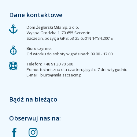
Dane kontaktowe
Dom Żeglarski Mila Sp. z o.o.
Wyspa Grodzka 1, 70-655 Szczecin
Szczecin, pozycja GPS: 53º25.650’ N 14º34.200’ E
Biuro czynne:
Od wtorku do soboty w godzinach 09.00 - 17.00
Telefon:
+48 91 30 70 500
Pomoc techniczna dla czarterujących:
7 dni w tygodniu
E-mail:
biuro@mila.szczecin.pl
Bądź na bieżąco
Obserwuj nas na: