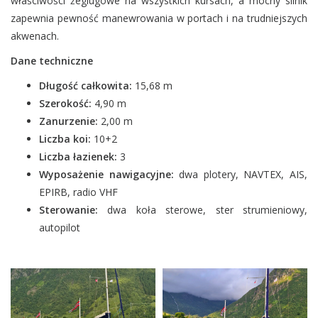
właściwości żeglugowe na wszystkich kursach, a mocny silnik
zapewnia pewność manewrowania w portach i na trudniejszych
akwenach.
Dane techniczne
Długość całkowita:
15,68 m
Szerokość:
4,90 m
Zanurzenie:
2,00 m
Liczba koi:
10+2
Liczba łazienek:
3
Wyposażenie nawigacyjne:
dwa plotery, NAVTEX, AIS,
EPIRB, radio VHF
Sterowanie:
dwa koła sterowe, ster strumieniowy,
autopilot