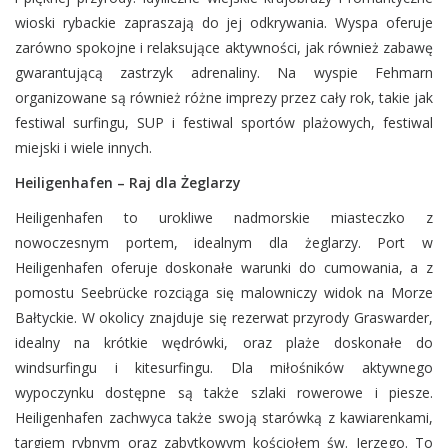
wioski rybackie zapraszają do jej odkrywania. Wyspa oferuje
zarówno spokojne i relaksujące aktywności, jak również zabawę
gwarantującą zastrzyk adrenaliny. Na wyspie Fehmarn
organizowane są również różne imprezy przez cały rok, takie jak
festiwal surfingu, SUP i festiwal sportów plażowych, festiwal
miejski i wiele innych.
Heiligenhafen – Raj dla Żeglarzy
Heiligenhafen to urokliwe nadmorskie miasteczko z
nowoczesnym portem, idealnym dla żeglarzy. Port w
Heiligenhafen oferuje doskonałe warunki do cumowania, a z
pomostu Seebrücke rozciąga się malowniczy widok na Morze
Bałtyckie. W okolicy znajduje się rezerwat przyrody Graswarder,
idealny na krótkie wędrówki, oraz plaże doskonałe do
windsurfingu i kitesurfingu. Dla miłośników aktywnego
wypoczynku dostępne są także szlaki rowerowe i piesze.
Heiligenhafen zachwyca także swoją starówką z kawiarenkami,
targiem rybnym oraz zabytkowym kościołem św. Jerzego. To