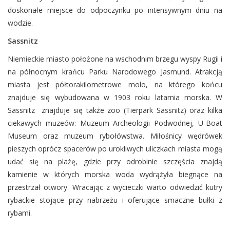
doskonałe miejsce do odpoczynku po intensywnym dniu na
wodzie.
Sassnitz
Niemieckie miasto położone na wschodnim brzegu wyspy Rugii i
na północnym krańcu Parku Narodowego Jasmund. Atrakcją
miasta jest półtorakilometrowe molo, na którego końcu
znajduje się wybudowana w 1903 roku latarnia morska. W
Sassnitz znajduje się także zoo (Tierpark Sassnitz) oraz kilka
ciekawych muzeów: Muzeum Archeologii Podwodnej, U-Boat
Museum oraz muzeum rybołówstwa. Miłośnicy wędrówek
pieszych oprócz spacerów po urokliwych uliczkach miasta mogą
udać się na plażę, gdzie przy odrobinie szczęścia znajdą
kamienie w których morska woda wydrążyła biegnące na
przestrzał otwory. Wracając z wycieczki warto odwiedzić kutry
rybackie stojące przy nabrzeżu i oferujące smaczne bułki z
rybami.