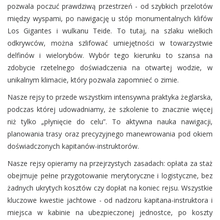
pozwala poczuć prawdziwą przestrzeń - od szybkich przelotów
między wyspami, po nawigację u stóp monumentalnych klifów
Los Gigantes i wulkanu Teide. To tutaj, na szlaku wielkich
odkrywców, można szlifować umiejętności w towarzystwie
delfinów i wielorybów. Wybór tego kierunku to szansa na
zdobycie rzetelnego doświadczenia na otwartej wodzie, w
unikalnym klimacie, który pozwala zapomnieć o zimie.
Nasze rejsy to przede wszystkim intensywna praktyka żeglarska,
podczas której udowadniamy, że szkolenie to znacznie więcej
niż tylko „płynięcie do celu”. To aktywna nauka nawigacji,
planowania trasy oraz precyzyjnego manewrowania pod okiem
doświadczonych kapitanów-instruktorów.
Nasze rejsy opieramy na przejrzystych zasadach: opłata za staż
obejmuje pełne przygotowanie merytoryczne i logistyczne, bez
żadnych ukrytych kosztów czy dopłat na koniec rejsu. Wszystkie
kluczowe kwestie jachtowe - od nadzoru kapitana-instruktora i
miejsca w kabinie na ubezpieczonej jednostce, po koszty