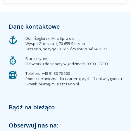
Dane kontaktowe
Dom Żeglarski Mila Sp. z o.o.
Wyspa Grodzka 1, 70-655 Szczecin
Szczecin, pozycja GPS: 53º25.650’ N 14º34.200’ E
Biuro czynne:
Od wtorku do soboty w godzinach 09.00 - 17.00
Telefon:
+48 91 30 70 500
Pomoc techniczna dla czarterujących:
7 dni w tygodniu
E-mail:
biuro@mila.szczecin.pl
Bądź na bieżąco
Obserwuj nas na: