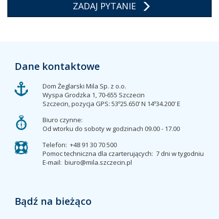
ZADAJ PYTANIE
Dane kontaktowe
Dom Żeglarski Mila Sp. z o.o.
Wyspa Grodzka 1, 70-655 Szczecin
Szczecin, pozycja GPS: 53º25.650’ N 14º34.200’ E
Biuro czynne:
Od wtorku do soboty w godzinach 09.00 - 17.00
Telefon:
+48 91 30 70 500
Pomoc techniczna dla czarterujących:
7 dni w tygodniu
E-mail:
biuro@mila.szczecin.pl
Bądź na bieżąco