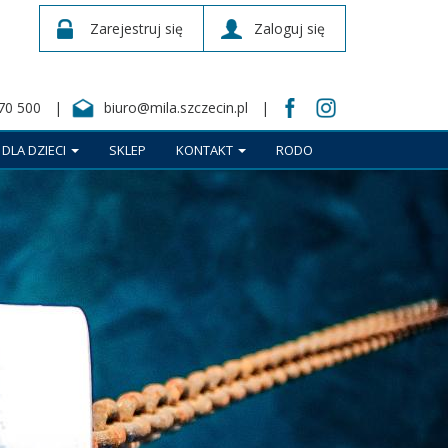
Zarejestruj się
Zaloguj się
70 500
biuro@mila.szczecin.pl
DLA DZIECI
SKLEP
KONTAKT
RODO