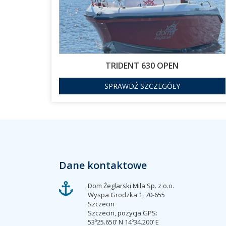
TRIDENT 630 OPEN
SPRAWDŹ SZCZEGÓŁY
Dane kontaktowe
Dom Żeglarski Mila Sp. z o.o.
Wyspa Grodzka 1, 70-655
Szczecin
Szczecin, pozycja GPS:
53º25.650’ N 14º34.200’ E