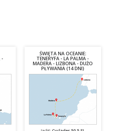
ŚWIĘTA NA OCEANIE:
 -
TENERYFA - LA PALMA -
MADERA - LIZBONA - DUŻO
PŁYWANIA (14 DNI)
27.03.2027 - 10.04.2027
Jacht:
Cyclades 50.5 SL