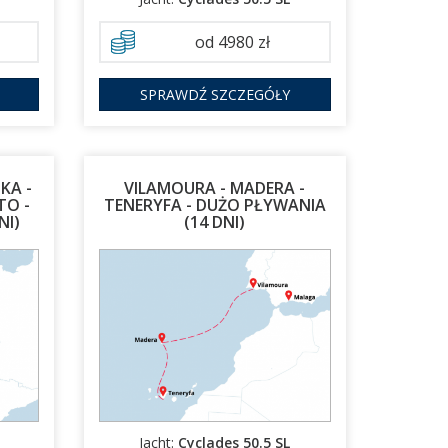
od 4980 zł
SPRAWDŹ SZCZEGÓŁY
KA -
VILAMOURA - MADERA -
TO -
TENERYFA - DUŻO PŁYWANIA
NI)
(14 DNI)
22.12.2026 - 05.01.2027
Jacht:
Cyclades 50.5 SL