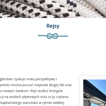
Rejsy
A
eglarstwo zyskuje nową perspektywę i
ynentu można poczuć majestat długej fali oraz
y ku nowym światom. Rejs wzdłuż brzegów
gacji na wodach pływowych oraz uczy czytania
apitańskiego warsztatu w rytmie wielkiej