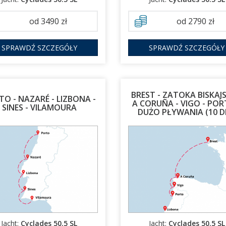
od 3490 zł
od 2790 zł
SPRAWDŹ SZCZEGÓŁY
SPRAWDŹ SZCZEGÓŁY
BREST - ZATOKA BISKAJS
O - NAZARÉ - LIZBONA -
A CORUÑA - VIGO - POR
SINES - VILAMOURA
DUŻO PŁYWANIA (10 D
07.11.2026 - 14.11.2026
28.10.2026 - 07.11.2026
Jacht:
Cyclades 50.5 SL
Jacht:
Cyclades 50.5 SL