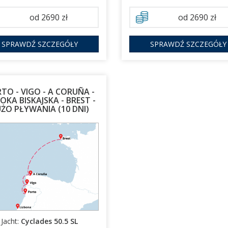
od 2690 zł
od 2690 zł
SPRAWDŹ SZCZEGÓŁY
SPRAWDŹ SZCZEGÓŁY
TO - VIGO - A CORUÑA -
OKA BISKAJSKA - BREST -
ŻO PŁYWANIA (10 DNI)
17.04.2027 - 27.04.2027
Jacht:
Cyclades 50.5 SL