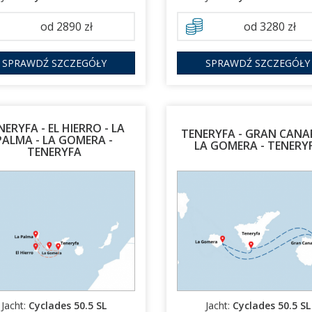
od 2890 zł
od 3280 zł
SPRAWDŹ SZCZEGÓŁY
SPRAWDŹ SZCZEGÓŁY
NERYFA - EL HIERRO - LA
TENERYFA - GRAN CANAR
PALMA - LA GOMERA -
LA GOMERA - TENERY
TENERYFA
10.01.2027 - 17.01.2027
17.01.2027 - 24.01.2027
31.01.2027 - 07.02.2027
07.02.2027 - 14.02.2027
28.02.2027 - 07.03.2027
Jacht:
Cyclades 50.5 SL
Jacht:
Cyclades 50.5 SL