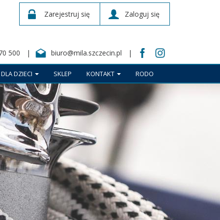
Zarejestruj się
Zaloguj się
70 500
biuro@mila.szczecin.pl
DLA DZIECI
SKLEP
KONTAKT
RODO