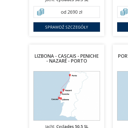
od 2690 zł
SPRAWDŹ SZCZEGÓŁY
LIZBONA - CASCAIS - PENICHE
PORT
- NAZARÉ - PORTO
10.04.2027 - 17.04.2027
Jacht:
Cyclades 50.5 SL