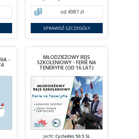
od 4987 zł
SPRAWDŹ SZCZEGÓŁY
MŁODZIEŻOWY REJS
IA -
SZKOLENIOWY - FERIE NA
FA
TENERYFIE (OD 16 LAT)
14.02.2027 - 24.02.2027
Jacht:
Cyclades 50.5 SL