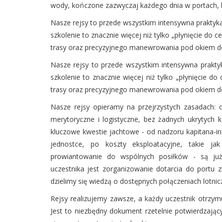
wody, kończone zazwyczaj każdego dnia w portach, któ
Nasze rejsy to przede wszystkim intensywna praktyk
szkolenie to znacznie więcej niż tylko „płynięcie do 
trasy oraz precyzyjnego manewrowania pod okiem d
Nasze rejsy to przede wszystkim intensywna prakty
szkolenie to znacznie więcej niż tylko „płynięcie d
trasy oraz precyzyjnego manewrowania pod okiem d
Nasze rejsy opieramy na przejrzystych zasadach: 
merytoryczne i logistyczne, bez żadnych ukrytych 
kluczowe kwestie jachtowe - od nadzoru kapitana-in
jednostce, po koszty eksploatacyjne, takie ja
prowiantowanie do wspólnych posiłków - są ju
uczestnika jest zorganizowanie dotarcia do portu 
dzielimy się wiedzą o dostępnych połączeniach lotni
Rejsy realizujemy zawsze, a każdy uczestnik otrzymu
Jest to niezbędny dokument rzetelnie potwierdzając