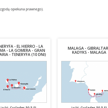
ą zgodą opiekuna prawnego).
NERYFA - EL HIERRO - LA
MALAGA - GIBRALTAR
MA - LA GOMERA - GRAN
KADYKS - MALAGA
RIA - TENERYFA (10 DNI)
14.03.2027 - 24.03.2027
22.11.2026 - 29.11.2026
Jacht:
Cyclades 50.5 SL
Jacht:
Cyclades 50.5 SL