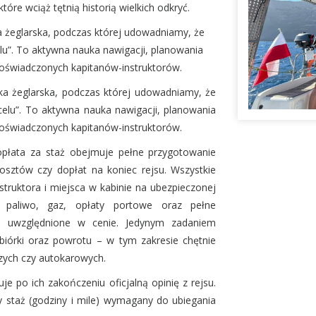
re wciąż tętnią historią wielkich odkryć.
a żeglarska, podczas której udowadniamy, że
celu”. To aktywna nauka nawigacji, planowania
oświadczonych kapitanów-instruktorów.
ka żeglarska, podczas której udowadniamy, że
o celu”. To aktywna nauka nawigacji, planowania
oświadczonych kapitanów-instruktorów.
opłata za staż obejmuje pełne przygotowanie
kosztów czy dopłat na koniec rejsu. Wszystkie
struktora i miejsca w kabinie na ubezpieczonej
k paliwo, gaz, opłaty portowe oraz pełne
ż uwzględnione w cenie. Jedynym zadaniem
zbiórki oraz powrotu – w tym zakresie chętnie
czych czy autokarowych.
je po ich zakończeniu oficjalną opinię z rejsu.
y staż (godziny i mile) wymagany do ubiegania