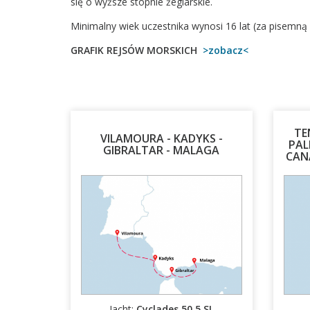
się o wyższe stopnie żeglarskie.
Minimalny wiek uczestnika wynosi 16 lat (za pisemn
GRAFIK REJSÓW MORSKICH
>zobacz<
TE
VILAMOURA - KADYKS -
PAL
GIBRALTAR - MALAGA
CANA
14.11.2026 - 21.11.2026
Jacht:
Cyclades 50.5 SL