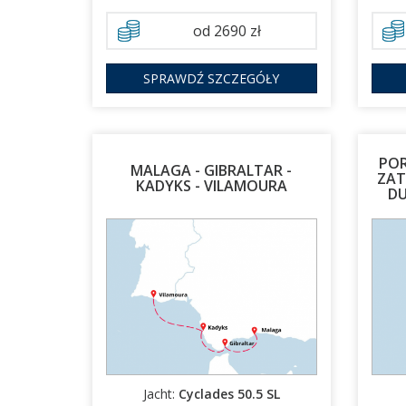
od 2690 zł
SPRAWDŹ SZCZEGÓŁY
POR
MALAGA - GIBRALTAR -
ZAT
KADYKS - VILAMOURA
DU
29.11.2026 - 06.12.2026
Jacht:
Cyclades 50.5 SL