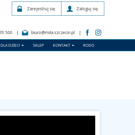
Zarejestruj się
Zaloguj się
70 500
biuro@mila.szczecin.pl
DLA DZIECI
SKLEP
KONTAKT
RODO