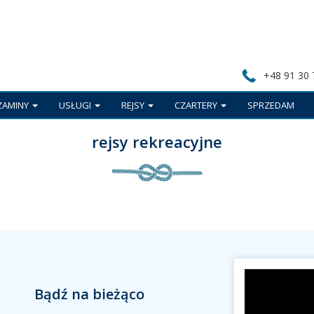
+48 91 30 
ZAMINY
USŁUGI
REJSY
CZARTERY
SPRZEDAM
rejsy rekreacyjne
Bądź na bieżąco