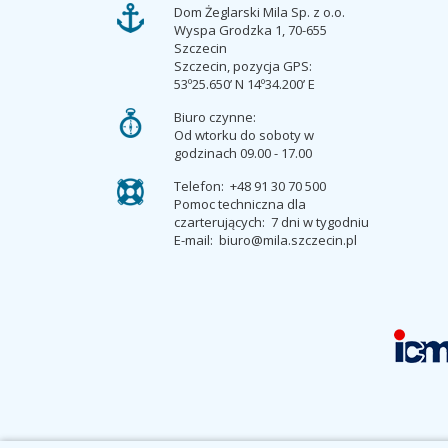
Dom Żeglarski Mila Sp. z o.o.
Wyspa Grodzka 1, 70-655
Szczecin
Szczecin, pozycja GPS:
53º25.650’ N 14º34.200’ E
Biuro czynne:
Od wtorku do soboty w
godzinach 09.00 - 17.00
Telefon:
+48 91 30 70 500
Pomoc techniczna dla
czarterujących:
7 dni w tygodniu
E-mail:
biuro@mila.szczecin.pl