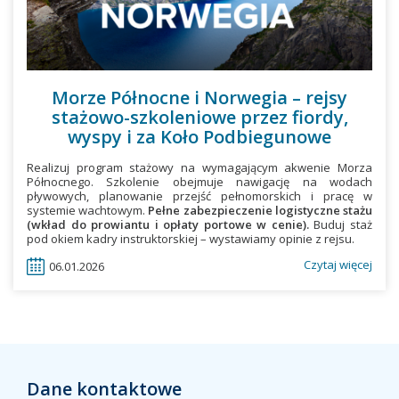
Morze Północne i Norwegia – rejsy
stażowo-szkoleniowe przez fiordy,
wyspy i za Koło Podbiegunowe
Realizuj program stażowy na wymagającym akwenie Morza
Północnego. Szkolenie obejmuje nawigację na wodach
pływowych, planowanie przejść pełnomorskich i pracę w
systemie wachtowym.
Pełne zabezpieczenie logistyczne stażu
(wkład do prowiantu i opłaty portowe w cenie).
Buduj staż
pod okiem kadry instruktorskiej – wystawiamy opinie z rejsu.
Czytaj więcej
wpis
06.01.2026
Mor
Półn
i
Norw
–
Dane kontaktowe
rejsy