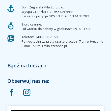
staż
Dom Żeglarski Mila Sp. z o.o.
szko
Wyspa Grodzka 1, 70-655 Szczecin
prze
Szczecin, pozycja GPS: 53º25.650’ N 14º34.200’ E
fiord
Biuro czynne:
wys
Od wtorku do soboty w godzinach 09.00 - 17.00
i
za
Telefon:
+48 91 30 70 500
Pomoc techniczna dla czarterujących:
7 dni w tygodniu
Koło
E-mail:
biuro@mila.szczecin.pl
Pod
Bądź na bieżąco
Obserwuj nas na: